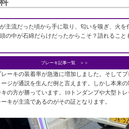
科
が主流だった頃から手に取り、匂いを嗅ぎ、火を
頭の中が石綿だらけだったからこそ？語れること
ブレーキ記事一覧 ＞＞
クブレーキの装着率が急激に増加しました。そして
メージが通説を生んだ例と言えます。しかし本来の
ーキの方が勝っています。
10
トンダンプや大型トレ
レーキが主流であるのがその証となります。