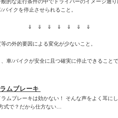
一般的な走行条件の中でドライバーのイメージ通り
車
/
バイクを停止させられること。
⇓ ⇓ ⇓ ⇓ ⇓ ⇓ ⇓
度等の外的要因による変化が少ないこと。
り、車
/
バイクが安全に且つ確実に停止できること
ドラムブレーキ
ドラムブレーキは効かない！ そんな声をよく耳に
方式で？だから仕方ない…