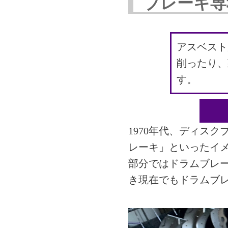
ブレーキ専
アスベスト
削ったり、
す。
1970年代、ディス
レーキ」といったイ
部分ではドラムブレ
き現在でもドラムブ