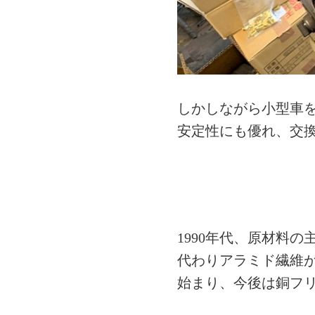
しかしながら小型車
安定性にも優れ、交
1990
年代、原材料の
代わりアラミド繊維
始まり、今後は銅フ