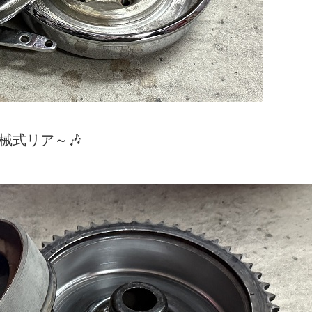
械式リア～🎶