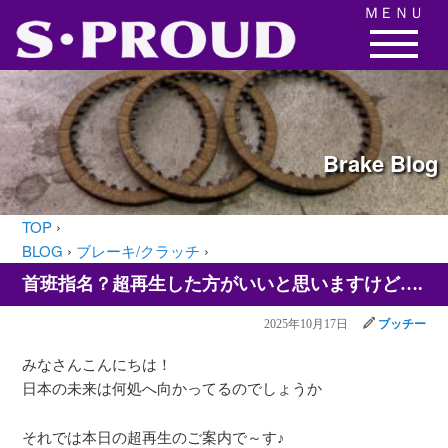
ＭＥＮＵ
Brake
Blog
TOP
›
BLOG
›
ブレーキ/クラッチ
›
首班指名？超再生した方がいいと思いますけど….
2025年10月17日
ブッチー
みなさんこんにちは！
日本の未来は何処へ向かってるのでしょうか
それでは本日の超再生のご案内で～す♪