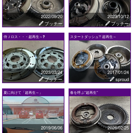
2022/09/20
2023/10/12
ブッチー
ブッチー
侍Ｊロス・・・超再生～❓
スタートダッシュ?! 超再生～
2023/03/24
2017/01/24
ブッチー
sproud
夏に向けて「超再生～」
春を呼ぶ”超再生”
2019/06/06
2026/02/25