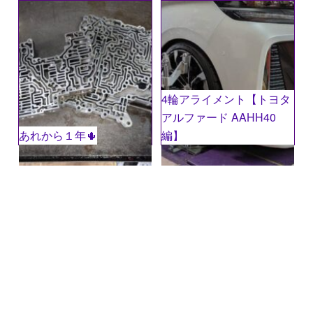
コメント
※
4輪アライメント【トヨタ
アルファード AAHH40
あれから１年🌵
編】
名前
※
メール
※
サイト