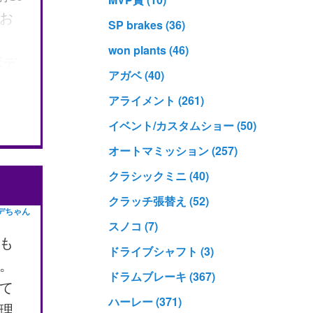
お
SP brakes (36)
won plants (46)
ボデ
アガベ (40)
は上
アライメント (261)
のバル
イベント/カスタムショー (50)
ま
オートマミッション (257)
く
 バ
クラシックミニ (40)
てい
クラッチ張替え (52)
デちゃん
がで
スノコ (7)
る
も
ドライブシャフト (3)
やす
。
ドラムブレーキ (367)
んな
て
ハーレー (371)
ると
理