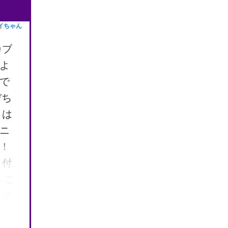
品に
イちゃん
調達
～
カブ
よ
で
デち
きは
ニ
！
り付
 こ
レク
ト
真