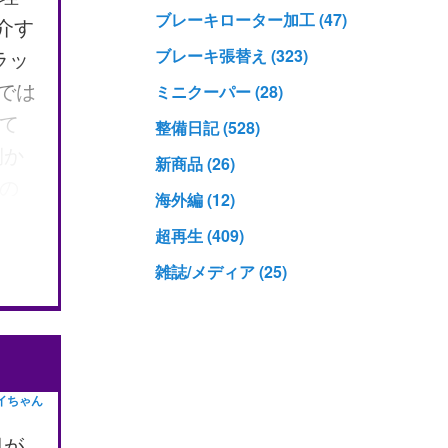
ブレーキローター加工 (47)
介す
ブレーキ張替え (323)
ラッ
ミニクーパー (28)
れでは
て
整備日記 (528)
側か
新商品 (26)
の
海外編 (12)
基
超再生 (409)
角
雑誌/メディア (25)
よ
・キ
て
りま
イちゃん
ます
ク
日が