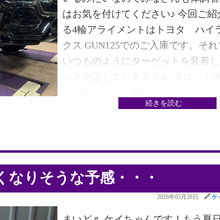
ころや かさまし
はお気を付けてください♪ 今回ご紹
る4輪アライメントはトヨタ ハイ
クス GUN125でのご入庫です。そ
いつものようにターゲットを装着し
いき測定していきます♬ フロント
ら測定データを確認していくと左右
続きを読む
トー角が左側が内側に右側も内側に
準値より外れています。キャンバー
も左側が外側に右側も外側に基準値
り外れています。 フロントトー角
ャンバー角・キャスター角を調整し
くなりそうな予感・・・
いきます♬ バッチリ基準値内に入
2026年05月26日
ケ
した♬♬♬ リア側を確認していき
♬リア側は調整できないのでブラッ
まいど♬ ケイちゃんです！もう夏