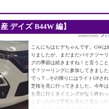
ではサラッと進めていますが バル
ディ取り付け側から見える穴 から
ー圧をかけピストンの作動確認を行
 デイズ B44W 編】
ながら作業を進めております♬ ち
2026年05月09日
ヒ
とケースを取り付けた写真がないの
すが…反転させてリアケース側を取
こんにちはヒデちゃんです。GWは
付けします！ 次は横向けにしてバ
りましたが、まだまだバイクツーリ
ボディとオイルパンを取り付けます
グの季節は続きますね！と言うこと
ソレノイドのカプラーを付け忘れな
で？ツーリングに参加してきました
ように注意です♬
でっ？...その帰りにはライトUPさ
芝桜を見に行ってきました。今年は
を見に行くタイミングがなく終わっ
しまったので芝桜を見れて良かった