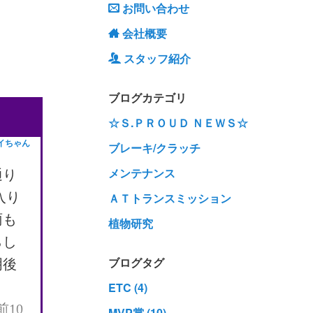
お問い合わせ
会社概要
スタッフ紹介
ブログカテゴリ
☆Ｓ.ＰＲＯＵＤ ＮＥＷＳ☆
イちゃん
ブレーキ/クラッチ
メンテナンス
通り
入り
ＡＴトランスミッション
雨も
植物研究
らし
ブログタグ
明後
ETC (4)
10
MVP賞 (10)