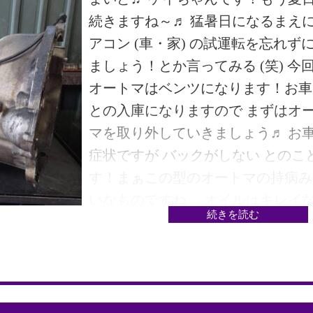
アウトになっております。 今回も
続きますね～♬ 猛暑日になるまえ
チリ決まりました。次回もお楽し
アコン (車・家) の試運転を忘れず
では・では・・では・・♬♬
ましょう！とか言ってみる (笑) 今
オートマはベンツになります！お車
との入庫になりますので まずはオ
マを取り外していきましょう♬ お
症状ですが バックがしない とのこ
す！まぁこの型のオートマの持病み
いなものですね… オイルはキレイ
続きを読む
うですね♪ 黒い部分は鉄粉ですね…
とかなさそうなのでクラッチ摩耗で
よごれですかね クラッチ摩耗以外 
パーツ的に異常なしですね♬オイル
ンからのオイル漏れがあり取り付け