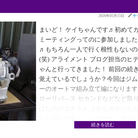
分が良くないため オイルパンは新
2026年05月15日
ケ
交換いたします！ それでは部品を
してオーバーホールしていきますか
まいど！ ケイちゃんです♬初めて
♬また次回！では・・・
ミーティングってのに参加しました
♬もちろん一人で行く根性もないの
(笑) アライメント ブログ担当のヒ
ゃんと行ってきました！ 前回の続
覚えているでしょうか？今回はジム
ーのオートマ組み立て編になります
ローリバ―ス セカンドなどなど取
けたのがコチラ♬ 上からのぞいたら
んな感じです～ フォワード・ダイ
続きを読む
ト・オイルポンプを取り付けフロン
ケースまで取り付けできました！写