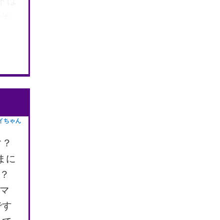
トは
。そ
装
ロン
と
外
右の
チリ
イちゃん
て、
リ
ぐ？
回も
まに
し
？
マ
です