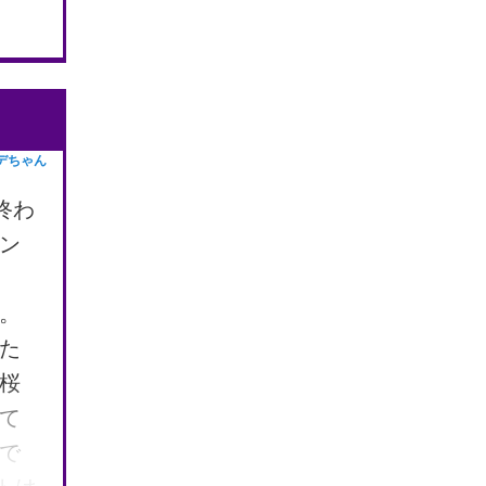
ブボ
エア
い
ょっ
デちゃん
で
り
終わ
ルブ
ン
♬
い
。
れた
桜
て
で