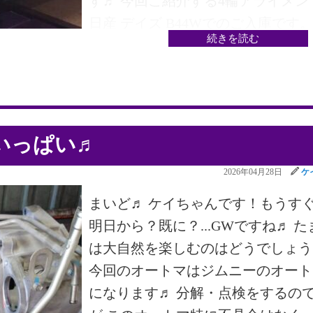
す♬ 今回ご紹介する4輪アライメン
日産 デイズ B44Wでのご入庫です
続きを読む
れではいつものようにターゲットを
着していき測定していきます♬ フ
ト側から測定データを確認していく
左右のトー角が左側が外側に右側も
側に基準値より外れています。 左
いっぱい♬
トー角を調整していきます♬ バッ
2026年04月28日
ケ
基準値内に入りました♬ 続きまし
リア側を確認していきます♬バッチ
まいど♬ ケイちゃんです！もうす
基準値内に入っています♬♬♬ 今
明日から？既に？...GWですね♬ た
バッチリ決まりました。次回もお楽
は大自然を楽しむのはどうでしょう
み では・では・・では・・♬♬
今回のオートマはジムニーのオート
になります♬ 分解・点検をするの