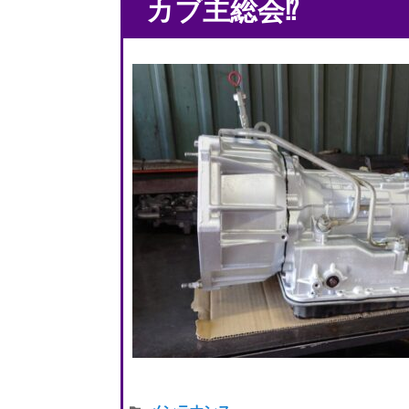
カブ主総会⁉