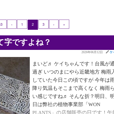
53
‹
1
2
3
›
»
て字ですよね？
2026年06月12日
ケ
まいど♬ ケイちゃんです！台風が
過ぎ いつのまにやら近畿地方 梅雨
していた今日この頃ですが 今年は
降り気温もそこまで高くなく 梅雨
い感じですね♬ そんな折？明日、
日は弊社の植物事業部「WON
PLANTS」の店舗販売の日です！午前