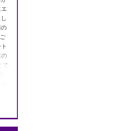
バッ
にエ
み
にし
回の
ご
ート
車の
とで
た
なほ
破片
の
内部
パ
部