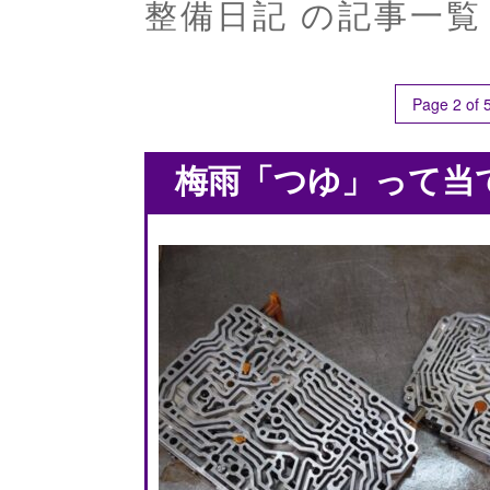
整備日記
の記事一覧
Page 2 of 
梅雨「つゆ」って当