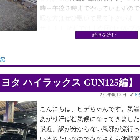
時～午後３時までやっていますので
暇な方はぜひ覗いて見て下さいま
せ！！！ それでは！今回はバルブ
続きを読む
ィ編をやっていきましょう！ まず
下の分解ですね♬722.3・722.4 型
ブボディはネジ2本で上下にわかれ
日記
す！ただ！ショートパーツが盛りだ
さんなので 慎重に分解しましょう♪
タ ハイラックス GUN125編】
ルブは ほぼプレートで押さえられ
2026年06月02日
ヒ
るのでネジを外せば 一気にバルブ
てきますそしてプレートを止めてい
こんにちは、ヒデちゃんです。気温
－ネジ が固くなっているのと なめ
あがり汗ばむ気候になってきました
いので要注意です！ もう半分はこ
最近、訳が分からない風邪が流行っ
感じです二段になって バルブがあ
いるみたいなのでみなさんも体調管