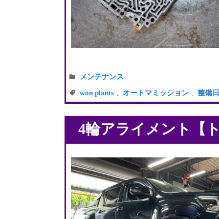
メンテナンス
won plants
オートマミッション
整備
,
,
4輪アライメント【トヨ