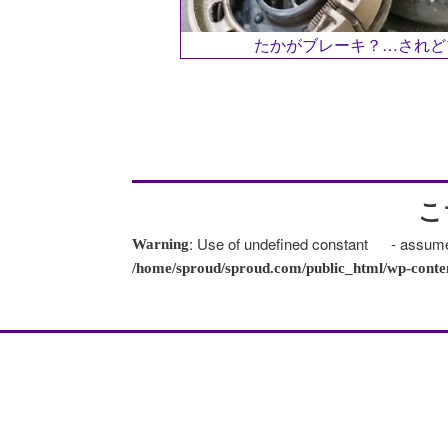
たかがブレーキ？…されど
名前
※
こ
メール
※
: Use of undefined constant - assumed '
Warning
/home/sproud/sproud.com/public_html/wp-cont
サイト