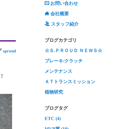
お問い合わせ
会社概要
スタッフ紹介
ブログカテゴリ
☆Ｓ.ＰＲＯＵＤ ＮＥＷＳ☆
sproud
ブレーキ/クラッチ
メンテナンス
！
ＡＴトランスミッション
植物研究
ブログタグ
ETC (4)
MVP賞 (10)