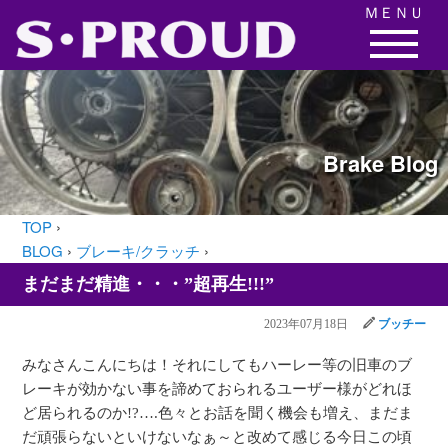
ＭＥＮＵ
Brake
Blog
TOP
›
BLOG
›
ブレーキ/クラッチ
›
まだまだ精進・・・”超再生!!!”
2023年07月18日
ブッチー
みなさんこんにちは！それにしてもハーレー等の旧車のブ
レーキが効かない事を諦めておられるユーザー様がどれほ
ど居られるのか!?….色々とお話を聞く機会も増え、まだま
だ頑張らないといけないなぁ～と改めて感じる今日この頃