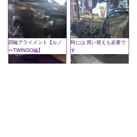
四輪アライメント【ルノ
時には 買い替えも必要で
ーTWINGO編】
す
名前
※
メール
※
サイト