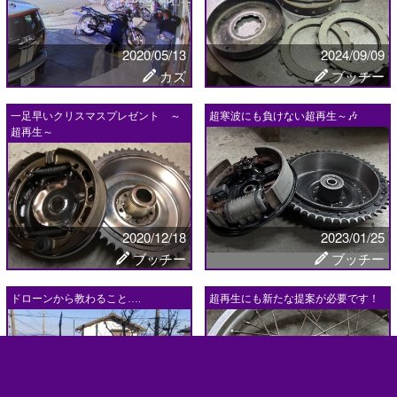
2020/05/13
2024/09/09
カズ
ブッチー
一足早いクリスマスプレゼント ～
超寒波にも負けない超再生～🎶
超再生～
2020/12/18
2023/01/25
ブッチー
ブッチー
ドローンから教わること….
超再生にも新たな提案が必要です！