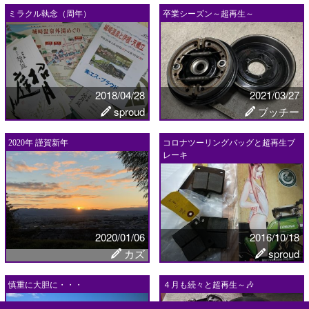
ミラクル執念（周年）
卒業シーズン～超再生～
2018/04/28
2021/03/27
sproud
ブッチー
2020年 謹賀新年
コロナツーリングバッグと超再生ブ
レーキ
2020/01/06
2016/10/18
カズ
sproud
慎重に大胆に・・・
４月も続々と超再生～🎶