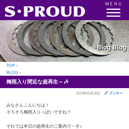
ＭＥＮＵ
Blog
Blog
TOP
›
BLOG
›
梅雨入り間近な超再生～🎶
2025年05月28日
ブッチー
みなさんこんにちは！
そろそろ梅雨入りっぽいですね？
それでは本日の超再生のご案内で～す♪