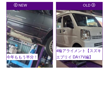
メールアドレスが公開されることはありません。
※
が
NEW
OLD
付いている欄は必須項目です
コメント
※
4輪アライメント【スズキ
今年ももう半分！
エブリイ DA17V編】
名前
※
メール
※
サイト