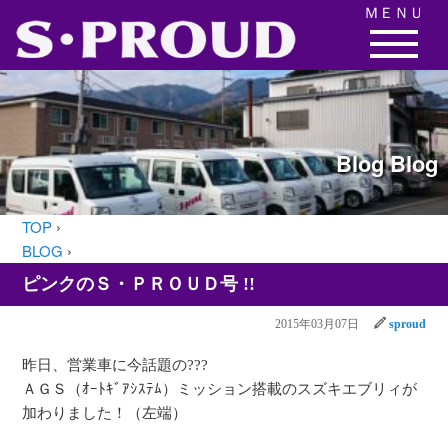
ＭＥＮＵ
Blog
Blog
TOP
›
BLOG
›
ピンクのＳ・ＰＲＯＵＤ号 !!
2015年03月07日
sproud
昨日、営業車に今話題の???
ＡＧＳ（ｵｰﾄｷﾞｱｼｽﾃﾑ）ミッション搭載のスズキエブリィが
加わりました！（左端）