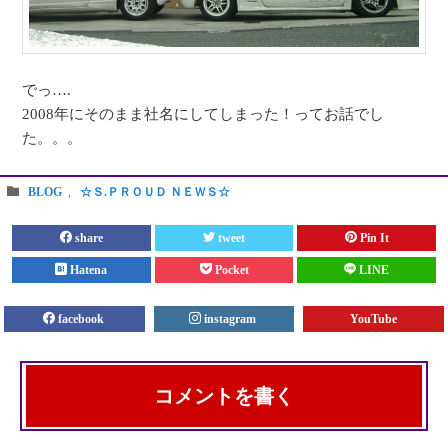
でっ….
2008年にそのまま社名にしてしまった！ってお話でし
た。。。
BLOG
,
☆Ｓ.ＰＲＯＵＤ ＮＥＷＳ☆
share
tweet
Pin It
Hatena
Pocket
LINE
facebook
instagram
YouTube
コメントを書く