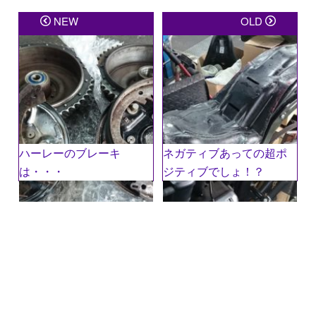
メールアドレスが公開されることはありません。
※
が
NEW
OLD
付いている欄は必須項目です
コメント
※
ハーレーのブレーキ
ネガティブあっての超ポ
は・・・
ジティブでしょ！？
名前
※
メール
※
サイト