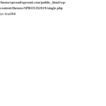
/home/sproud/sproud.com/public_html/wp-
content/themes/SPROUD2019/single.php
on line
264