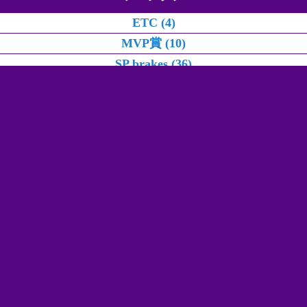
ETC (4)
MVP賞 (10)
SP brakes (36)
won plants (46)
アガベ (40)
アライメント (261)
イベント/カスタムショー (50)
オートマミッション (257)
クラシックミニ (40)
クラッチ張替え (52)
スノコ (7)
ドライブシャフト (3)
ドラムブレーキ (368)
ハーレー (372)