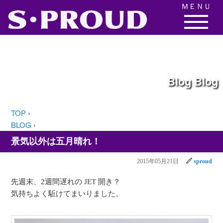
ＭＥＮＵ
Blog
Blog
TOP
›
BLOG
›
景気以外は五月晴れ！
2015年05月21日
sproud
先週末、2週間遅れの JET 開き？
気持ちよく駈けてまいりました。