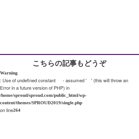
こちらの記事もどうぞ
Warning
: Use of undefined constant - assumed ' ' (this will throw an
Error in a future version of PHP) in
/home/sproud/sproud.com/public_html/wp-
content/themes/SPROUD2019/single.php
on line
264