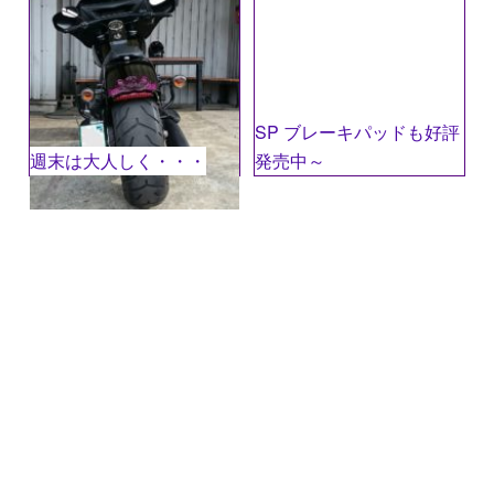
SP ブレーキパッドも好評
週末は大人しく・・・
発売中～
名前
※
メール
※
サイト