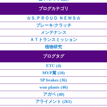
ブログカテゴリ
☆Ｓ.ＰＲＯＵＤ ＮＥＷＳ☆
ブレーキ/クラッチ
メンテナンス
ＡＴトランスミッション
植物研究
ブログタグ
ETC (4)
MVP賞 (10)
SP brakes (36)
won plants (46)
アガベ (40)
アライメント (261)