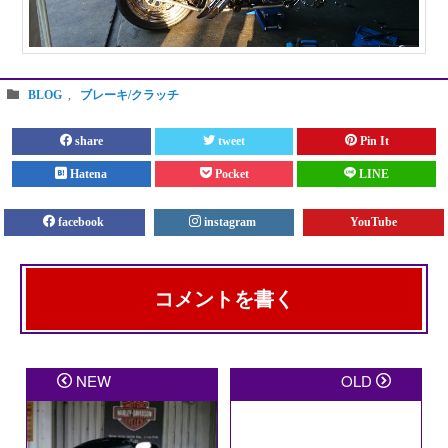
BLOG
,
ブレーキ/クラッチ
share
tweet
Pin It
Hatena
Pocket
LINE
facebook
instagram
YouTube
コメントを書く
メールアドレスが公開されることはありません。
※
が
NEW
OLD
付いている欄は必須項目です
コメント
※