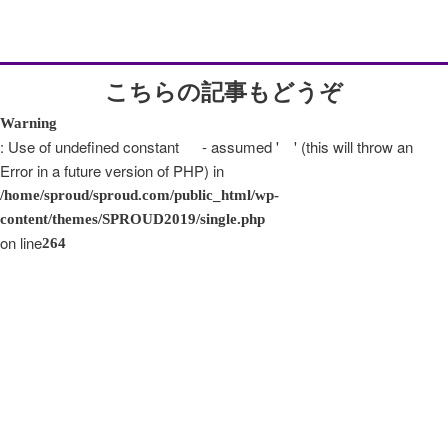
こちらの記事もどうぞ
Warning
: Use of undefined constant - assumed ' ' (this will throw an
Error in a future version of PHP) in
/home/sproud/sproud.com/public_html/wp-
content/themes/SPROUD2019/single.php
on line
264