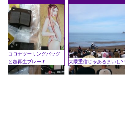
付いている欄は必須項目です
コメント
※
コロナツーリングバッグ
と超再生ブレーキ
大隈重信じゃあるまいし?!
名前
※
メール
※
サイト