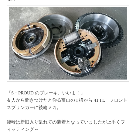
「S・PROUD のブレーキ、いいよ！」
友人から聞きつけたと仰る富山の I 様から 41 FL フロント
スプリンガーに後輪メカ。
後輪は新旧入り乱れての装着となっていましたが上手くフ
ィッティング～