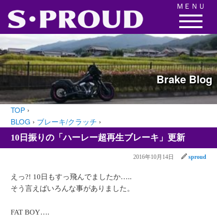
ＭＥＮＵ
Brake
Blog
TOP
›
BLOG
›
ブレーキ/クラッチ
›
10日振りの「ハーレー超再生ブレーキ」更新
2016年10月14日
sproud
えっ?! 10日もすっ飛んでましたか…..
そう言えばいろんな事がありました。
FAT BOY….