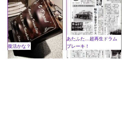
あたふた…超再生ドラム
復活かな？
ブレーキ！
名前
※
メール
※
サイト