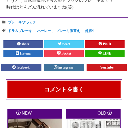
とうとう自転車修理から大型トラックのブレーキまで？
時代はどんどん流れていますね(笑)
ブレーキ/クラッチ
ドラムブレーキ
,
ハーレー
,
ブレーキ張替え
,
超再生
share
tweet
Pin It
Hatena
Pocket
LINE
facebook
instagram
YouTube
コメントを書く
メールアドレスが公開されることはありません。
※
が
NEW
OLD
付いている欄は必須項目です
コメント
※