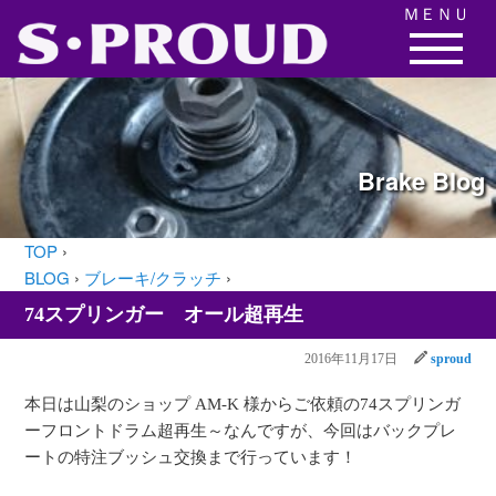
ＭＥＮＵ
Brake
Blog
TOP
›
BLOG
›
ブレーキ/クラッチ
›
74スプリンガー オール超再生
2016年11月17日
sproud
本日は山梨のショップ AM-K 様からご依頼の74スプリンガ
ーフロントドラム超再生～なんですが、今回はバックプレ
ートの特注ブッシュ交換まで行っています！