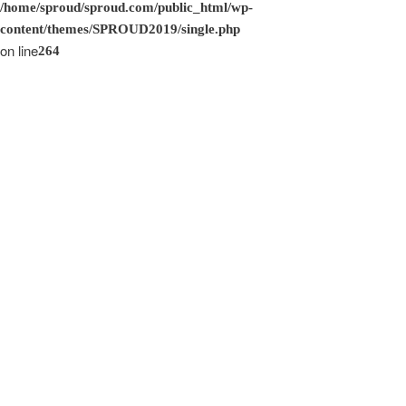
/home/sproud/sproud.com/public_html/wp-
content/themes/SPROUD2019/single.php
on line
264