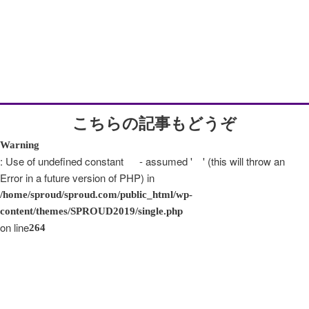
こちらの記事もどうぞ
Warning
: Use of undefined constant - assumed ' ' (this will throw an
Error in a future version of PHP) in
/home/sproud/sproud.com/public_html/wp-
content/themes/SPROUD2019/single.php
on line
264