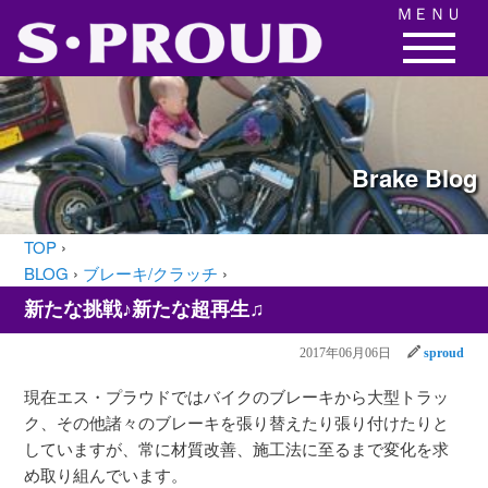
ＭＥＮＵ
Brake
Blog
TOP
›
BLOG
›
ブレーキ/クラッチ
›
新たな挑戦♪新たな超再生♫
2017年06月06日
sproud
現在エス・プラウドではバイクのブレーキから大型トラッ
ク、その他諸々のブレーキを張り替えたり張り付けたりと
していますが、常に材質改善、施工法に至るまで変化を求
め取り組んでいます。