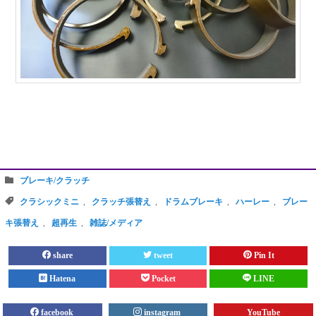
ブレーキ/クラッチ
クラシックミニ
,
クラッチ張替え
,
ドラムブレーキ
,
ハーレー
,
ブレー
キ張替え
,
超再生
,
雑誌/メディア
share
tweet
Pin It
Hatena
Pocket
LINE
facebook
instagram
YouTube