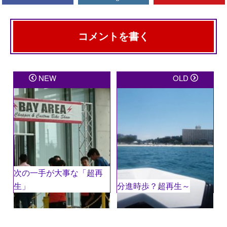
コメントを書く
メールアドレスが公開されることはありません。
※
が
NEW
OLD
付いている欄は必須項目です
コメント
※
次の一手が大事な「超再
生」
分進時歩？超再生～
名前
※