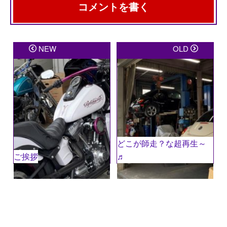
コメントを書く
メールアドレスが公開されることはありません。
※
が
NEW
OLD
付いている欄は必須項目です
コメント
※
どこが師走？な超再生～
ご挨拶
♬
名前
※
メール
※