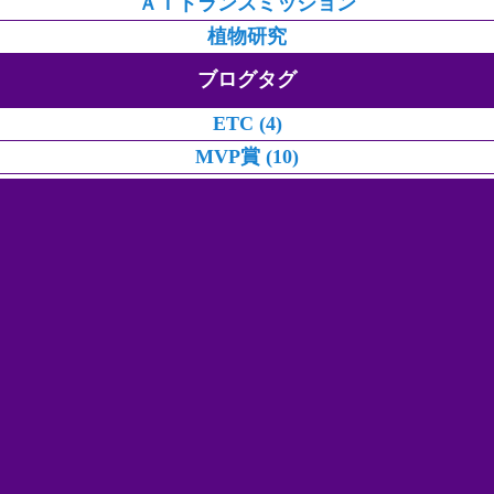
ＡＴトランスミッション
植物研究
ブログタグ
ETC (4)
MVP賞 (10)
SP brakes (36)
won plants (46)
アガベ (40)
アライメント (261)
イベント/カスタムショー (50)
オートマミッション (257)
クラシックミニ (40)
クラッチ張替え (52)
スノコ (7)
ドライブシャフト (3)