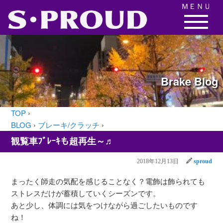
ＭＥＮＵ
Brake
Blog
TOP
›
BLOG
›
ブレーキ/クラッチ
›
観覧車ﾌﾞﾚｰｷも超再生～♬
2018年12月13日
sproud
まったく師走の気配を感じることなく？電飾は飾られても
ストレスだけが蓄積していくシーズンです。
あと少し、体調には気をつけながら過ごしたいものです
ね！