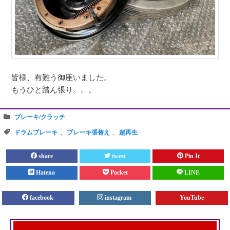
皆様、有難う御座いました。
もうひと踏ん張り。。。
ブレーキ/クラッチ
ドラムブレーキ
,
ブレーキ張替え
,
超再生
share
tweet
Pin It
Hatena
Pocket
LINE
facebook
instagram
YouTube