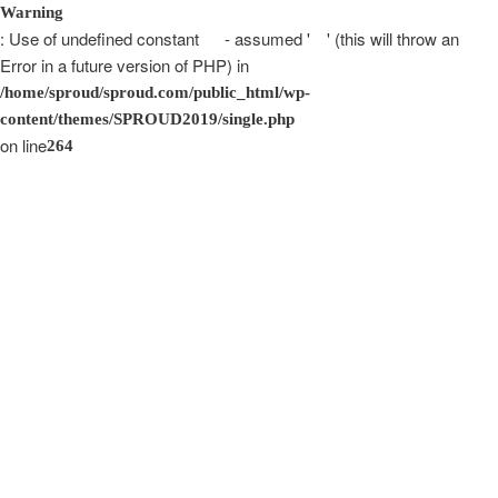
Warning
: Use of undefined constant - assumed ' ' (this will throw an
Error in a future version of PHP) in
/home/sproud/sproud.com/public_html/wp-
content/themes/SPROUD2019/single.php
on line
264