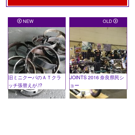
メールアドレスが公開されることはありません。
※
が
NEW
OLD
付いている欄は必須項目です
コメント
※
旧ミニクーパのＡＴクラ
JOINTS 2016 奈良県民シ
ッチ張替えが.!?
ョー
名前
※
メール
※
サイト