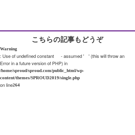
こちらの記事もどうぞ
Warning
: Use of undefined constant - assumed ' ' (this will throw an
Error in a future version of PHP) in
/home/sproud/sproud.com/public_html/wp-
content/themes/SPROUD2019/single.php
on line
264