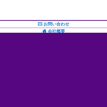
お問い合わせ
会社概要
スタッフ紹介
ブログカテゴリ
☆Ｓ.ＰＲＯＵＤ ＮＥＷＳ☆
ブレーキ/クラッチ
メンテナンス
ＡＴトランスミッション
植物研究
ブログタグ
ETC (4)