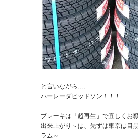
と言いながら….
ハーレーダビッドソン！！！
ブレーキは「超再生」で宜しくお
出来上がり～は、先ずは東京は目黒区
ラム～