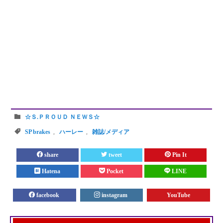
☆Ｓ.ＰＲＯＵＤ ＮＥＷＳ☆
SP brakes
,
ハーレー
,
雑誌/メディア
share
tweet
Pin It
Hatena
Pocket
LINE
facebook
instagram
YouTube