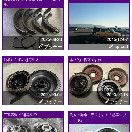
生。
2025/08/23
2015/12/07
ブッチー
sproud
残暑知らずの超再生🎵
本格的に梅雨ですね
2021/09/04
2020/07/15
ブッチー
ブッチー
三寒四温で”超再生”❓
貴方の御命、守ります！「超再生ブ
レーキ」