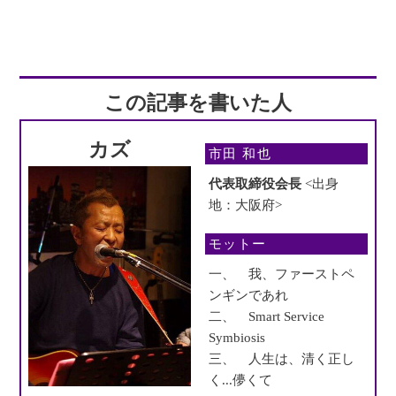
この記事を書いた人
カズ
市田 和也
代表取締役会長
<出身
地：大阪府>
モットー
一、 我、ファーストペ
ンギンであれ
二、 Smart Service
Symbiosis
三、 人生は、清く正し
く...儚くて