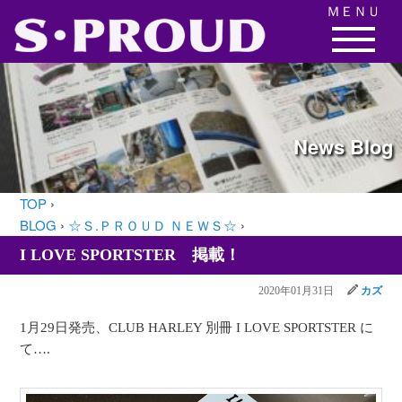
ＭＥＮＵ
News
Blog
TOP
›
BLOG
›
☆Ｓ.ＰＲＯＵＤ ＮＥＷＳ☆
›
I LOVE SPORTSTER 掲載！
2020年01月31日
カズ
1月29日発売、CLUB HARLEY 別冊 I LOVE SPORTSTER に
て….