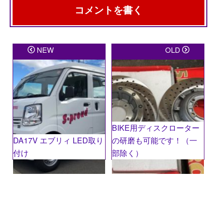
コメントを書く
メールアドレスが公開されることはありません。
※
が
NEW
OLD
付いている欄は必須項目です
コメント
※
BIKE用ディスクローター
DA17V エブリィ LED取り
の研磨も可能です！（一
付け
部除く）
名前
※
メール
※