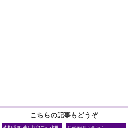
サイト
こちらの記事もどうぞ
残暑お見舞い申し上げます～🎶超再
Yokohama HCS 2015～♫