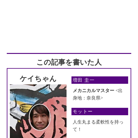
この記事を書いた人
ケイちゃん
増田 圭一
メカニカルマスター
<出
身地：奈良県>
モットー
人生丸まる柔軟性を持っ
て！