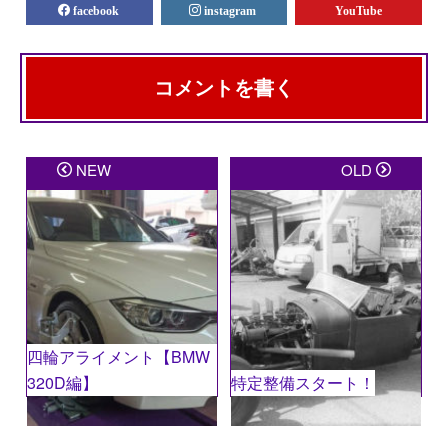
facebook
instagram
YouTube
コメントを書く
メールアドレスが公開されることはありません。
※
が
NEW
OLD
付いている欄は必須項目です
コメント
※
四輪アライメント【BMW
320D編】
特定整備スタート！
名前
※