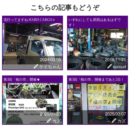
こちらの記事もどうぞ
流行ってますね HARD CARGO♬
いずれにしても原因はあるはずで
す！
2024/03/05
2018/11/21
ケイちゃん
sproud
第3回「植の市」開催🌵
第3回「植の市」開催まであと2日！
2025/01/23
2025/03/07
カズ
カズ