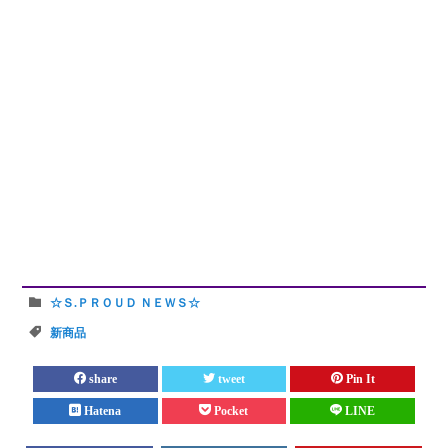
☆Ｓ.ＰＲＯＵＤ ＮＥＷＳ☆
新商品
share
tweet
Pin It
Hatena
Pocket
LINE