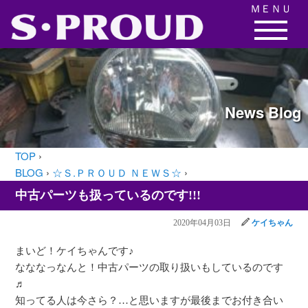
ＭＥＮＵ
News
Blog
TOP
›
BLOG
›
☆Ｓ.ＰＲＯＵＤ ＮＥＷＳ☆
›
中古パーツも扱っているのです!!!
2020年04月03日
ケイちゃん
まいど！ケイちゃんです♪
なななっなんと！中古パーツの取り扱いもしているのです
♬
知ってる人は今さら？…と思いますが最後までお付き合い