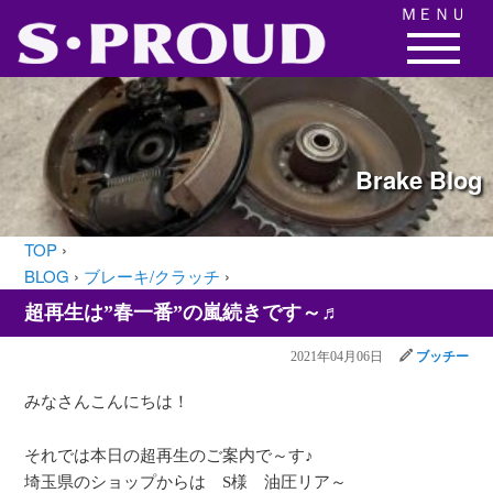
ＭＥＮＵ
Brake
Blog
TOP
›
BLOG
›
ブレーキ/クラッチ
›
超再生は”春一番”の嵐続きです～♬
2021年04月06日
ブッチー
みなさんこんにちは！
それでは本日の超再生のご案内で～す♪
埼玉県のショップからは S様 油圧リア～