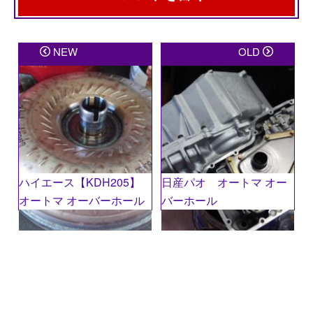
メールアドレスが公開されることはありません。
※
が
NEW
OLD
付いている欄は必須項目です
コメント
※
ハイエース【KDH205】
日産パオ オートマ オー
オートマ オーバーホール
バーホール
名前
※
メール
※
サイト