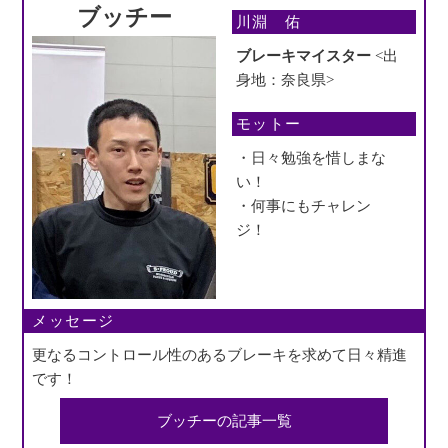
ブッチー
川淵 佑
ブレーキマイスター
<出
身地：奈良県>
モットー
・日々勉強を惜しまな
い！
・何事にもチャレン
ジ！
メッセージ
更なるコントロール性のあるブレーキを求めて日々精進
です！
ブッチーの記事一覧