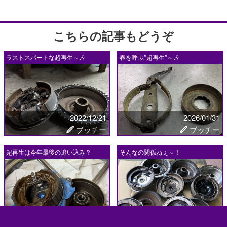
こちらの記事もどうぞ
ラストスパートな超再生～🎶
春を呼ぶ”超再生”～🎶
2022/12/21
2026/01/31
ブッチー
ブッチー
超再生は今年最後の追い込み？
そんなの関係ねぇ～！
2025/12/17
2020/04/27
ブッチー
ブッチー