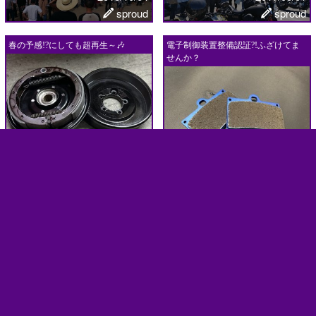
sproud
sproud
春の予感!?にしても超再生～🎶
電子制御装置整備認証?!ふざけてま
せんか？
2023/02/25
2019/10/31
ブッチー
sproud