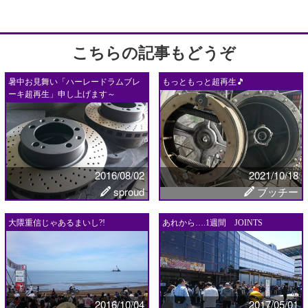
こちらの記事もどうぞ
暑中お見舞い「ハーレードラムブレ
もっともっと超再生🎵
ーキ超再生」申し上げます～
2016/08/02
2021/10/18
sproud
ブッチー
大隈重信じゃあるまいし?!
あれから….1週間 JOINTS
2016/10/04
2017/05/01