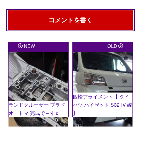
コメントを書く
メールアドレスが公開されることはありません。
※
が
NEW
OLD
付いている欄は必須項目です
コメント
※
四輪アライメント【 ダイ
ランドクルーザー プラド
ハツ ハイゼット S321V 編
オートマ 完成で～す♬
】
名前
※