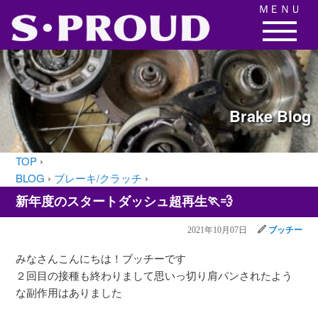
ＭＥＮＵ
Brake
Blog
TOP
›
BLOG
›
ブレーキ/クラッチ
›
新年度のスタートダッシュ超再生🏃💨
2021年10月07日
ブッチー
みなさんこんにちは！ブッチーです
２回目の接種も終わりまして思いっ切り肩パンされたよう
な副作用はありました