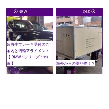
メールアドレスが公開されることはありません。
※
が
NEW
OLD
付いている欄は必須項目です
コメント
※
超再生ブレーキ受付のご
案内と四輪アライメント
【 BMW 1シリーズ 135i
編 】
海外からの贈り物！？
名前
※
メール
※
サイト