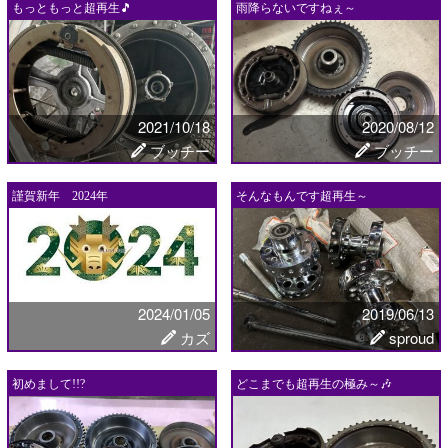
もっともっと超再生🎵
雨降らないですねぇ～
2021/10/18
2020/08/12
ブッチー
ブッチー
謹賀新年 2024年
そんなもんです超再生～
2024/01/05
2019/06/13
カズ
sproud
初めまして!!?
どこまでも超再生の極み～🎶