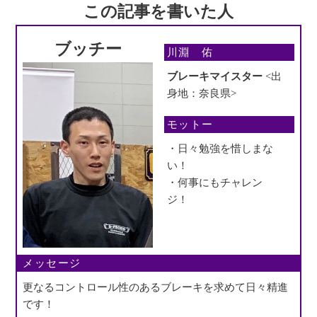
この記事を書いた人
ブッチー
川淵 佑
ブレーキマイスター
<出
身地：奈良県>
モットー
・日々勉強を惜しまな
い！
・何事にもチャレン
ジ！
メッセージ
更なるコントロール性のあるブレーキを求めて日々精進
です！