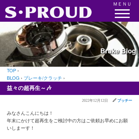
ＭＥＮＵ
Brake
Blog
TOP
›
BLOG
›
ブレーキ/クラッチ
›
益々の超再生～🎶
2022年12月12日
ブッチー
みなさんこんにちは！
年末にかけて超再生をご検討中の方はご依頼お早めにお願
いしまーす！