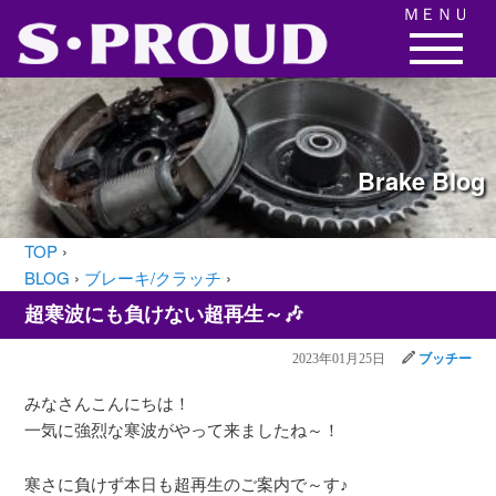
ＭＥＮＵ
Brake
Blog
TOP
›
BLOG
›
ブレーキ/クラッチ
›
超寒波にも負けない超再生～🎶
2023年01月25日
ブッチー
みなさんこんにちは！
一気に強烈な寒波がやって来ましたね～！
寒さに負けず本日も超再生のご案内で～す♪