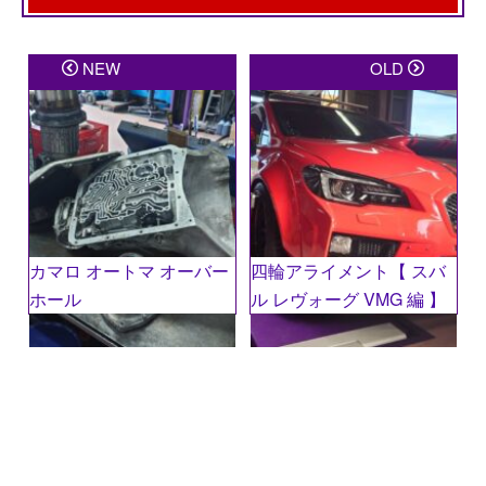
メールアドレスが公開されることはありません。
※
が
NEW
OLD
付いている欄は必須項目です
コメント
※
カマロ オートマ オーバー
四輪アライメント【 スバ
ホール
ル レヴォーグ VMG 編 】
名前
※
メール
※
サイト