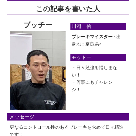
この記事を書いた人
ブッチー
川淵 佑
ブレーキマイスター
<出
身地：奈良県>
モットー
・日々勉強を惜しまな
い！
・何事にもチャレン
ジ！
メッセージ
更なるコントロール性のあるブレーキを求めて日々精進
です！