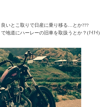
良いとこ取りで日産に乗り移る…とか???
地道にハーレーの旧車を取扱うとか？(ﾅｲﾅｲ)