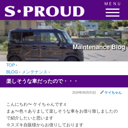
ＭＥＮＵ
Maintenance
Blog
TOP
›
BLOG
›
メンテナンス
›
楽しそうな車だったので・・・
2020年08月05日
ケイちゃん
こんにちわ〜 ケイちゃんです♬
まぁ〜色々ありまして楽しそうな車をお借り致しましたの
で紹介したいと思います
※スズキ自販様からお借りしております