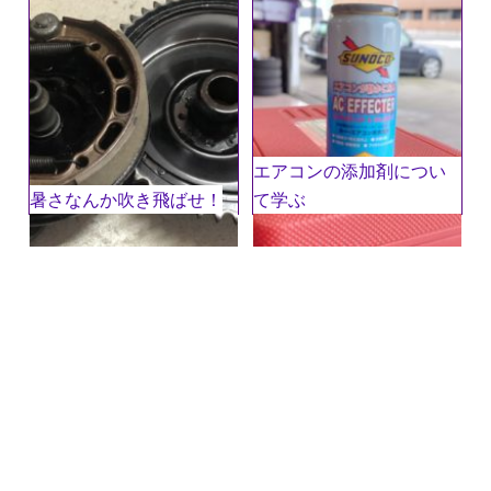
コメント
※
エアコンの添加剤につい
暑さなんか吹き飛ばせ！
て学ぶ
名前
※
メール
※
サイト