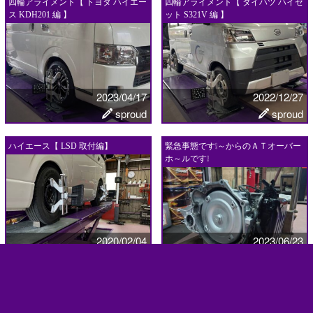
四輪アライメント【 トヨタ ハイエー
四輪アライメント【 ダイハツ ハイゼ
ス KDH201 編 】
ット S321V 編 】
2023/04/17
2022/12/27
sproud
sproud
ハイエース【 LSD 取付編】
緊急事態です❕～からのＡＴオーバー
ホ～ルです❕
2020/02/04
2023/06/23
ケイちゃん
ケイちゃん
四輪アライメント【エスクァイア
四輪アライメント【 JAGUAR XJ
ZRR80編】
編】