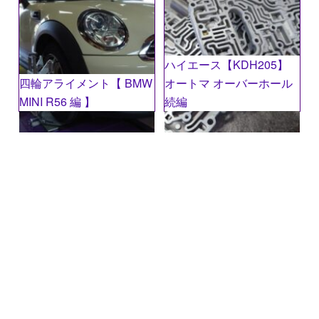
ハイエース【KDH205】
四輪アライメント【 BMW
オートマ オーバーホール
MINI R56 編 】
続編
名前
※
メール
※
サイト