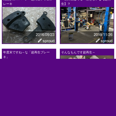
レーキ
生】？
2016/09/23
2019/11/26
sproud
sproud
年度末ですね～な「超再生ブレー
そんなもんです超再生～
キ」
2019/03/18
2019/06/13
sproud
sproud
ラストスパートな超再生～🎶
いよいよですね！超再生？