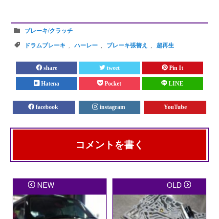
ブレーキ/クラッチ
ドラムブレーキ
,
ハーレー
,
ブレーキ張替え
,
超再生
share
tweet
Pin It
Hatena
Pocket
LINE
facebook
instagram
YouTube
コメントを書く
メールアドレスが公開されることはありません。
※
が
NEW
OLD
付いている欄は必須項目です
コメント
※