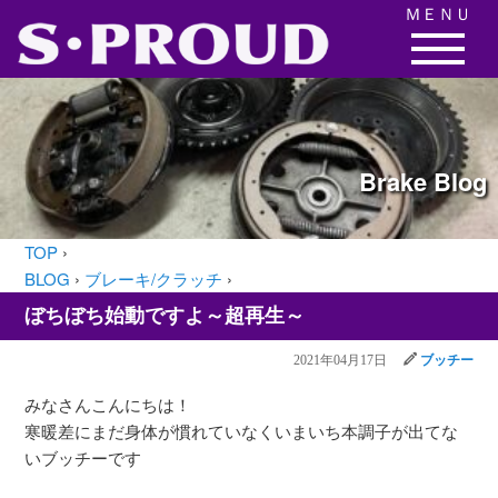
ＭＥＮＵ
Brake
Blog
TOP
›
BLOG
›
ブレーキ/クラッチ
›
ぼちぼち始動ですよ～超再生～
2021年04月17日
ブッチー
みなさんこんにちは！
寒暖差にまだ身体が慣れていなくいまいち本調子が出てな
いブッチーです