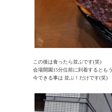
この後は食ったら並ぶです(笑)
会場開園15分位前に到着するとも
今できる事は 並ぶ！だけです(笑)