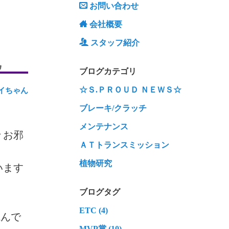
お問い合わせ
会社概要
スタッフ紹介
記
ブログカテゴリ
☆Ｓ.ＰＲＯＵＤ ＮＥＷＳ☆
イちゃん
ブレーキ/クラッチ
メンテナンス
 お邪
ＡＴトランスミッション
植物研究
います
ブログタグ
ETC (4)
読んで
MVP賞 (10)