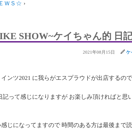
ＮＥＷＳ☆
›
N BIKE SHOW~ケイちゃん的 日
2021年08月15日
ケ
ンツ2021 に我らがエスプラウドが出店するので
日記って感じになりますが お楽しみ頂ければと思
感じになってますので 時間のある方は最後まで