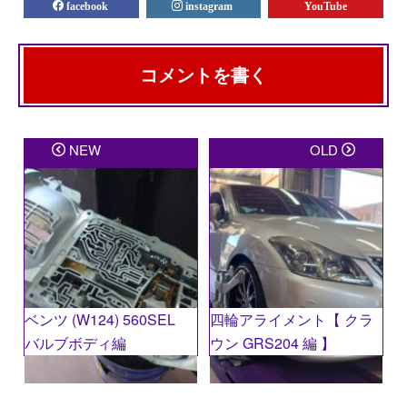
facebook
instagram
YouTube
コメントを書く
メールアドレスが公開されることはありません。
※
が
NEW
OLD
付いている欄は必須項目です
コメント
※
ベンツ (W124) 560SEL
四輪アライメント【 クラ
バルブボディ編
ウン GRS204 編 】
名前
※