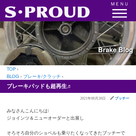
ＭＥＮＵ
Brake
Blog
TOP
›
BLOG
›
ブレーキ/クラッチ
›
ブレーキパッドも超再生♬
2021年08月28日
ブッチー
みなさんこんにちは❕
ジョインツ＆ニューオーダーと出展し
そろそろ自分のショベルも乗りたくなってきたブッチーで