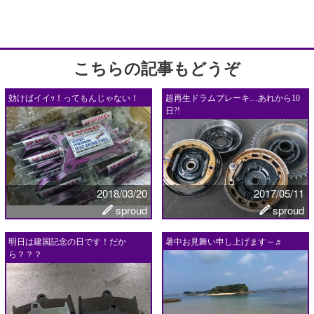
こちらの記事もどうぞ
効けばイイｯ！ってもんじゃない！
超再生ドラムブレーキ…あれから10
日?!
2018/03/20
2017/05/11
sproud
sproud
明日は建国記念の日です！だか
暑中お見舞い申し上げます～♬
ら？？？