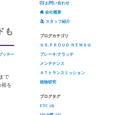
お問い合わせ
会社概要
スタッフ紹介
ドも
ブログカテゴリ
☆Ｓ.ＰＲＯＵＤ ＮＥＷＳ☆
ブレーキ/クラッチ
ブッチー
メンテナンス
ＡＴトランスミッション
まで
植物研究
余裕を
ブログタグ
ETC (4)
MVP賞 (10)