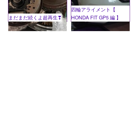
四輪アライメント【
まだまだ続くよ超再生❣
HONDA FIT GP5 編 】
名前
※
メール
※
サイト