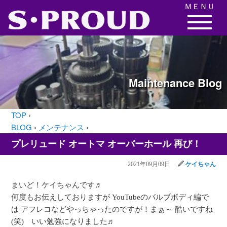
ＭＥＮＵ
Maintenance
Blog
TOP
›
BLOG
›
メンテナンス
›
プレリュード オートマ オーバーホール 再び！
2021年09月09日
ケイちゃん
まいど！ケイちゃんです♬
何度もお伝えしておりますが YouTubeのバルブボディ編で
は アフレコなどやっちゃったのですが！まぁ～ 酷いですね
(笑) いい勉強になりました♬