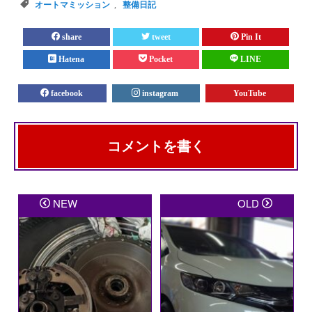
オートマミッション
,
整備日記
share
tweet
Pin It
Hatena
Pocket
LINE
facebook
instagram
YouTube
コメントを書く
メールアドレスが公開されることはありません。
※
が
NEW
OLD
付いている欄は必須項目です
コメント
※