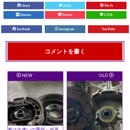
share
tweet
Pin It
Hatena
Pocket
LINE
facebook
instagram
YouTube
コメントを書く
メールアドレスが公開されることはありません。
※
が
NEW
OLD
付いている欄は必須項目です
コメント
※
春は出逢いの季節～超再