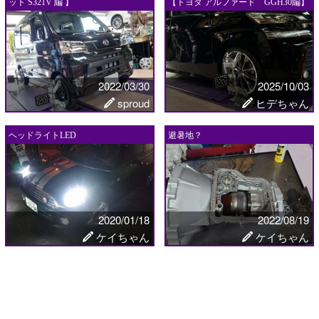
ット S321V 編 】
【トヨタ アルファード GGH30編】
2022/03/30
2025/10/03
sproud
ヒデちゃん
ヘッドライトLED
避暑地？
2020/01/18
2022/08/19
ケイちゃん
ケイちゃん