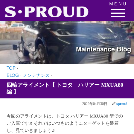
ＭＥＮＵ
Maintenance
Blog
TOP
›
BLOG
›
メンテナンス
›
四輪アライメント【 トヨタ ハリアー MXUA80
編 】
2022年04月30日
sproud
今回のアライメントは、トヨタ ハリアー MXUA80 型での
ご入庫です♬それではいつものようにターゲットを装着
し、見ていきましょう♬