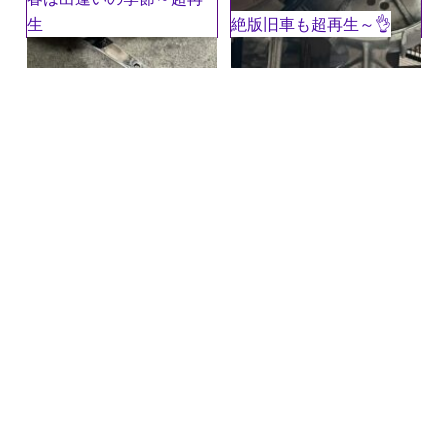
生
絶版旧車も超再生～👌
名前
※
メール
※
サイト