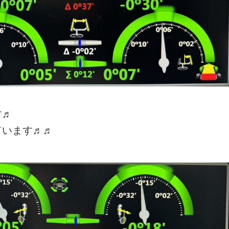
す♬
ています♬♬