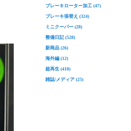
ブレーキローター加工 (47)
ブレーキ張替え (324)
ミニクーパー (28)
整備日記 (528)
新商品 (26)
海外編 (12)
超再生 (410)
雑誌/メディア (25)