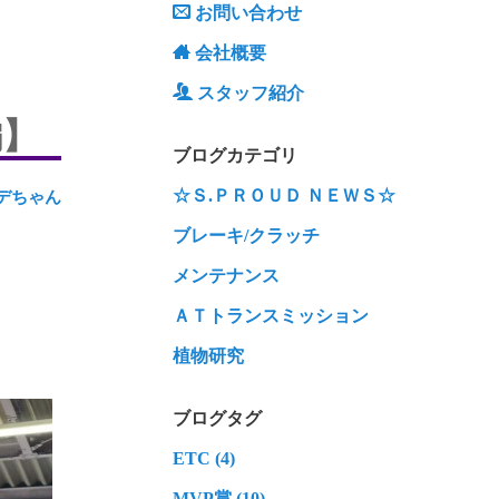
お問い合わせ
会社概要
スタッフ紹介
編】
ブログカテゴリ
☆Ｓ.ＰＲＯＵＤ ＮＥＷＳ☆
デちゃん
ブレーキ/クラッチ
メンテナンス
ＡＴトランスミッション
植物研究
ブログタグ
ETC (4)
MVP賞 (10)