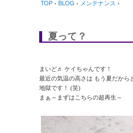
TOP
›
BLOG
›
メンテナンス
›
夏って？
まいど♬ ケイちゃんです！
最近の気温の高さは もう夏だから
地獄です！ (笑)
まぁ～まずはこちらの超再生～