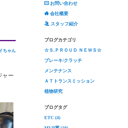
お問い合わせ
会社概要
スタッフ紹介
ブログカテゴリ
☆Ｓ.ＰＲＯＵＤ ＮＥＷＳ☆
イちゃん
ブレーキ/クラッチ
メンテナンス
ジャー
ＡＴトランスミッション
植物研究
ブログタグ
ETC (4)
MVP賞 (10)