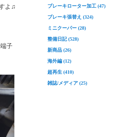
すよ♫
ブレーキローター加工 (47)
ブレーキ張替え (324)
ミニクーパー (28)
整備日記 (528)
ー端子
新商品 (26)
海外編 (12)
超再生 (410)
雑誌/メディア (25)