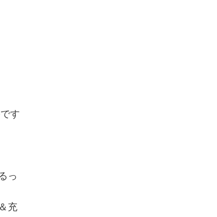
のです
るっ
＆充