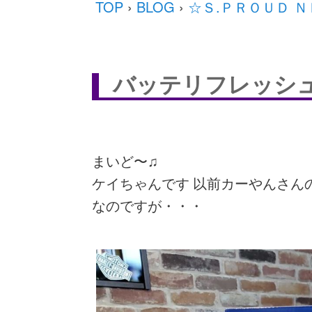
TOP
›
BLOG
›
☆Ｓ.ＰＲＯＵＤ 
バッテリフレッシュ
まいど〜♫
ケイちゃんです 以前カーやんさん
なのですが・・・