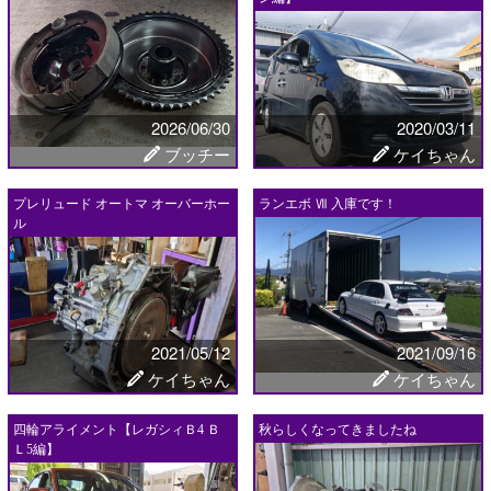
2026/06/30
2020/03/11
ブッチー
ケイちゃん
プレリュード オートマ オーバーホー
ランエボ Ⅶ 入庫です！
ル
2021/05/12
2021/09/16
ケイちゃん
ケイちゃん
四輪アライメント【レガシィＢ4 Ｂ
秋らしくなってきましたね
Ｌ5編】