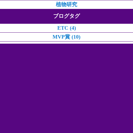
植物研究
ブログタグ
ETC (4)
MVP賞 (10)
SP brakes (36)
won plants (46)
アガベ (40)
アライメント (261)
イベント/カスタムショー (50)
オートマミッション (257)
クラシックミニ (40)
クラッチ張替え (52)
スノコ (7)
ドライブシャフト (3)