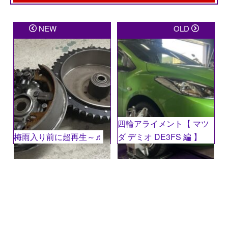
メールアドレスが公開されることはありません。
※
が
NEW
OLD
付いている欄は必須項目です
コメント
※
四輪アライメント【 マツ
梅雨入り前に超再生～♬
ダ デミオ DE3FS 編 】
名前
※
メール
※
サイト