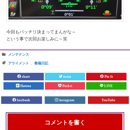
今回もバッチリ決まってまんがな～
という事で次回お楽しみに～笑
メンテナンス
アライメント
,
整備日記
share
tweet
Pin It
Hatena
Pocket
LINE
facebook
instagram
YouTube
コメントを書く