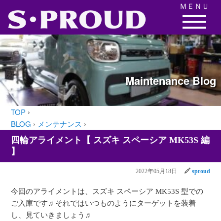
ＭＥＮＵ
Maintenance
Blog
TOP
›
BLOG
›
メンテナンス
›
四輪アライメント【 スズキ スペーシア MK53S 編
】
2022年05月18日
sproud
今回のアライメントは、スズキ スペーシア MK53S 型での
ご入庫です♬それではいつものようにターゲットを装着
し、見ていきましょう♬